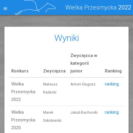
Wielka Przesmycka
2022
Wyniki
Zwycięzca w
kategorii
Konkurs
Zwycięzca
junior
Ranking
Wielka
ranking
Mateusz
Antoni Długosz
Przesmycka
Radecki
2022
Wielka
ranking
Marek
Jakub Bachurski
Przesmycka
Sokołowski
2020